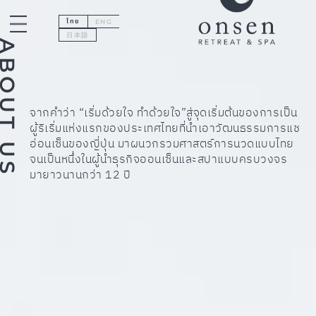
ไทย
ENG
日本語
BOUT US
จากคำว่า “เริ่มด้วยใจ ทำด้วยใจ”สู่จุดเริ่มต้นของการเป็น
ผู้ริเริ่มแห่งแรกของประเทศไทยที่นำเอาวัฒนธรรมการแช
อ่อนเซ็นของญี่ปุ่น มาผนวกรวมศาสตร์การนวดแบบไทย
จนเป็นหนึ่งในผู้นำธุรกิจออนเซ็นและสปาแบบครบวงจร
มายาวนานกว่า 12 ปี