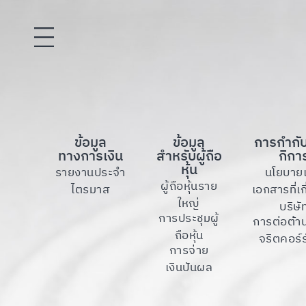
ข้อมูล
ข้อมูล
การกำกั
ทางการเงิน
สำหรับผู้ถือ
กิกา
หุ้น
รายงานประจำ
นโยบาย
ผู้ถือหุ้นราย
ไตรมาส
เอกสารที่เก
ใหญ่
บริษั
การประชุมผู้
การต่อต้า
ถือหุ้น
จริตคอร์รั
การจ่าย
เงินปันผล