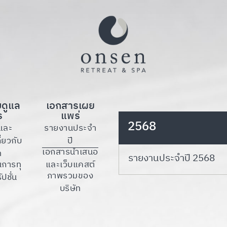
บดูแล
เอกสารเผย
ร
แพร่
2568
และ
รายงานประจำ
ี่ยวกับ
ปี
เอกสารนำเสนอ
ท
รายงานประจำปี 2568
นการทุ
และเว็บแคสต์
ภาพรวมของ
ปชั่น
บริษัท