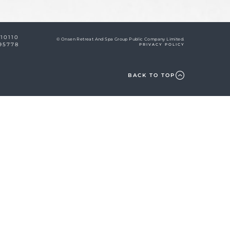
 10110
© Onsen Retreat And Spa Group Public Company Limited.
95778
PRIVACY POLICY
BACK TO TOP