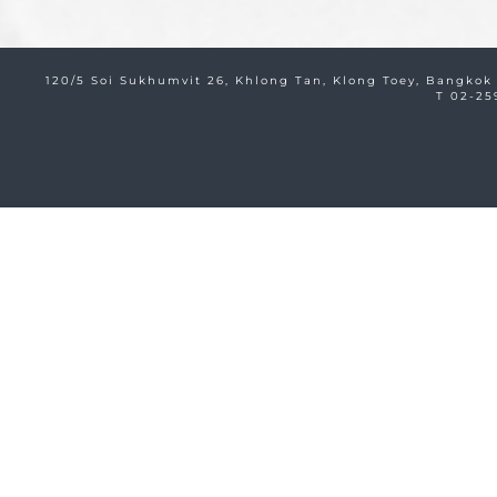
120/5 Soi Sukhumvit 26, Khlong Tan, Klong Toey, Bangkok
T 02-25