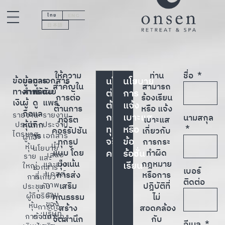
ไทย
ENG
日本語
ให้ความ
ท่าน
ชื่อ
ข้อมูล
ข้อมูล
การ
เอกสาร
นโยบาย
นโยบาย
สำคัญใน
สามารถ
ทางการ
สำหรับ
กำกับ
เผย
ต่อ
การ
การต่อ
ร้องเรียน
เงิน
ผู้
ดู
แพร่
ต้าน
แจ้ง
ต้านการ
หรือ แจ้ง
ถือ
แล
รายงาน
รายงาน
การ
เบาะแส
นามสกุล
ทุจริต
เบาะแส
หุ้น
กิก
ประจำ
ประจำปี
ทุ
หรือ
คอร์รัปชัน
เกี่ยวกับ
ไตรมาส
าร
เอกสาร
ผู้ถือ
จริต
ข้อ
ทุกรูป
การกระ
นำ
หุ้น
นโยบาย
แบบ โดย
คอร์รัปชั่น
ร้อง
ทำผิด
เสนอ
ราย
และ
มุ่งเน้น
กฎหมาย
และเว็บ
เรียน
ใหญ่
เอกสาร
เบอร์
แคสต์
การส่ง
หรือการ
การ
ที่เกี่ยว
ติดต่อ
ภาพ
เสริม
ปฎิบัติที่
ประชุม
กับ
รวม
ผู้ถือ
บริษัท
คุณธรรม
ไม่
ของ
หุ้น
การต่อ
สร้าง
สอดคล้อง
บริษัท
การจ่าย
ต้านการทุ
จิตสำนึก
กับ
อีเมล