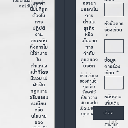
เงินปันผล
จริต
และค่า
จรรยา
คอร์รัปชั่น
นิยมที่ถูก
บรรณใน
ต้องใน
การ
การ
ดำเนิน
หัวข้อการ
ปฏิบัติ
ธุรกิจ
ร้องเรียน
งาน
หรือ
ตระหนัก
นโยบาย
ถึงการไม่
การ
ใช้อำนาจ
กำกับ
ใน
ดูแลของ
ข้อมูล
ตำแหน่ง
บริษัท
การร้อง
หน้าที่โดย
เรียน
ทั้งนี้ ข้อมูล
มิชอบ ไม่
ของท่านจะ
ฝ่าฝืน
ถูกเก็บ
กฎหมาย
รักษาไว้
หลักฐาน
จริยธรรม
เป็นความ
เพิ่มเติม
ลับ และไม่
ระเบียบ
เปิดเผยต่อ
หรือ
บุคคลอื่น
นโยบาย
ของ
สามารถ