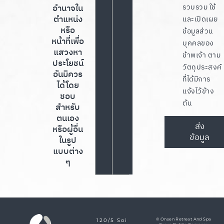
อำนาจใน
รวบรวม ใช้
ตำแหน่ง
และเปิดเผย
หรือ
ข้อมูลส่วน
หน้าที่เพื่อ
บุคคลของ
แสวงหา
ข้าพเจ้า ตาม
ประโยชน์
วัตถุประสงค์
อันมิควร
ที่ได้มีการ
ได้โดย
แจ้งไว้ข้าง
ชอบ
ต้น
สำหรับ
ตนเอง
ส่ง
หรือผู้อื่น
ข้อมูล
ในรูป
แบบต่าง
ๆ
© Onsen Retreat And Spa
120/5 Soi