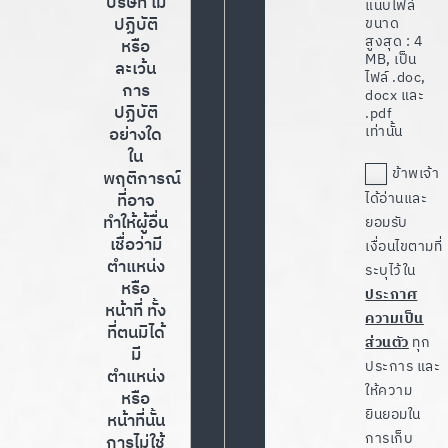
บริษัท ไม่
แนบไฟล์
ปฏิบัติ
ขนาด
สูงสุด : 4
หรือ
MB, เป็น
ละเว้น
ไฟล์ .doc,
การ
docx และ
ปฏิบัติ
.pdf
เท่านั้น
อย่างใด
ใน
ข้าพเจ้า
พฤติการณ์
ที่อาจ
ได้อ่านและ
ทำให้ผู้อื่น
ยอมรับ
เชื่อว่ามี
เงื่อนไขตามที่
ตำแหน่ง
ระบุไว้ใน
หรือ
ประกาศ
หน้าที่ ทั้ง
ความเป็น
ที่ตนมิได้
ส่วนตัว
ทุก
มี
ประการ และ
ตำแหน่ง
ให้ความ
หรือ
ยินยอมใน
หน้าที่นั้น
การเก็บ
การไม่ใช้